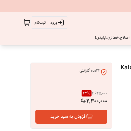
ورود | ثبت‌نام
اصلاح.خط زن.اپلیدی)
لتراسونیک ( درما اف ) پاکسازی پوست مدل2024 Kalo
24ماه گارانتی
13
%
2,645,000
2,300,000
افزودن به سبد خرید