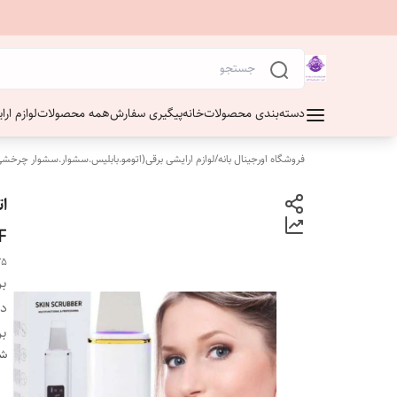
دسته‌بندی محصولات
خانه
پیگیری سفارش
همه محصولات
لوازم ار
فروشگاه اورجینال بانه
/
لوازم ارایشی برقی(اتومو.بابلیس.سشوار.سشوار چرخشی
F
25
بر
دس
بر
شن