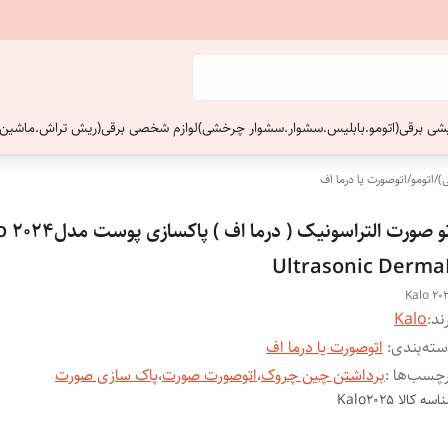
ایشی برقی(اتومو.بابلیس.سشوار.سشوار چرخشی)
لوازم شخصی برقی(ریش تراش.ماشین 
)
/
اتومو
/
اتوصورت یا درما اف
اتو صورت ا
Ultrasonic Derma
Kalo 20
ند:
Kalo
ته‌بندی
:
اتوصورت یا درما اف
چسب‌ها :
برداشتن چین چروک
،
اتوصورت صورت
،
پاک سازی صورت
اسه کالا
Kalo2025