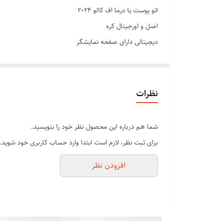
اتو پوست یا درما اف کالو 2024
اصل و اورجینال کره
دیجیتالی دارای صفحه نمایشگر
نمایش درج میزان باتری دستگاه
تنظیم حالت اتو متناسب با پوست صورت
برطرف کردن منافذ های اضافه صورت
نظرات
صاف کردن پوست های پرتقالی یا منافذ اضافه
کم کردن چربی پوست صورت برای پوست های چرب
شما هم درباره این محصول نظر خود را بنویسید.
تزریق یون مثبت به پوست که سبب میشود پوست را شاداب و
برای ثبت نظر، لازم است ابتدا وارد حساب کاربری خود شوید.
حالت پاکسازی : این حالت اولین حالتی است وقتی که زمانی ر
افزودن نظر
شود از ۵ دقیقه از بخور گرم استفاده کنید تا تمامی م
نشیند مانند نقطه ها و جوش های سر سیاه روی بینی و چربی ه
همچنین از هیچ مواد یا ماسک صورت یا تونری استفاده نکنید