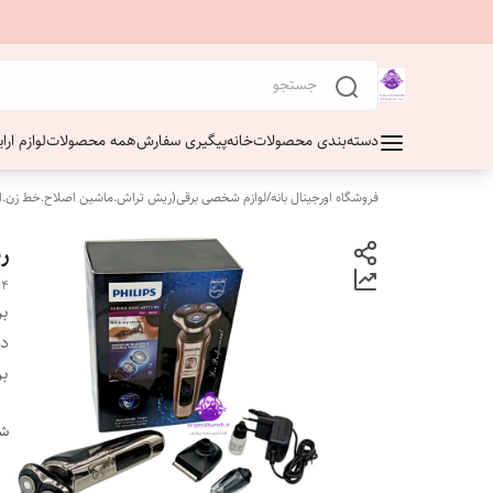
دسته‌بندی محصولات
خانه
پیگیری سفارش
همه محصولات
لوازم ار
فروشگاه اورجینال بانه
/
لوازم شخصی برقی(ریش تراش.ماشین اصلاح.خط زن.ا
ری
44
بر
دس
بر
شن