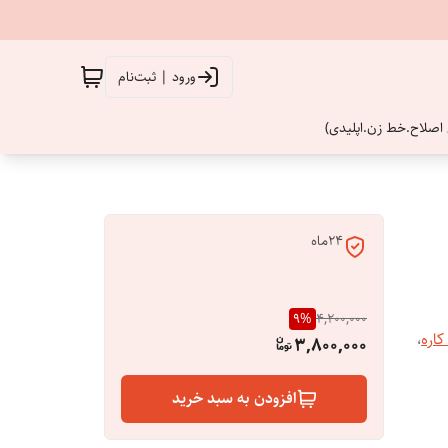
ورود | ثبت‌نام
اصلاح.خط زن.اپلیدی)
24ماه
9
%
4,200,000
اره
،
3,800,000
افزودن به سبد خرید