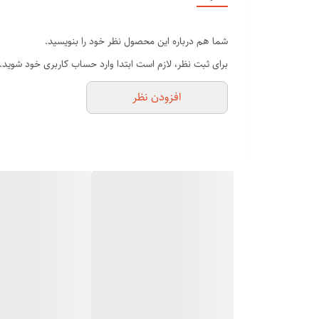
ضداب و تيغ تیتانیومی
شما هم درباره این محصول نظر خود را بنویسید.
دور متور 120هزار در ثانیه
برای ثبت نظر، لازم است ابتدا وارد حساب کاربری خود شوید.
افزودن نظر
ضد حساسیت زیر گردن،بر طرف کننده زبری ریش
مناسب برای انواع پوست های و نرم کننده پوست
باتري ليتيم ،شارژ گيري فقط در بیست دقیقه با 200دقیقه كاردهي
هم شارژی و مستقیم برق
گارانتي طلای شركت فلیپس 24ماه