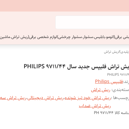
ایشی برقی(اتومو.بابلیس.سشوار.سشوار چرخشی)
لوازم شخصی برقی(ریش تراش.ماشین 
پلیدی)
/
ریش تراش
ش تراش فلیپس جدید سال PHILIPS 9711/44
PHILIPS 9711/
ند:
فلیپس Philips
ته‌بندی
:
ریش تراش
چسب‌ها :
ریش تراش خود تیز شونده
،
ریش تراش دیجیتالی
،
ریش تراش سه ک
ریش تراش ضداب
اسه کالا
PH 9711/44