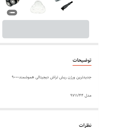
توضیحات
جديدترین ورژن ريش تراش دیجیتالی هموشمند۹۰۰۰
مدل 9711/44
ريش تراش فليپس اورجینال
نظرات