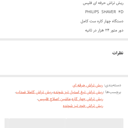
ریش تراش حرفه ای فلپس
PHILIPS SHAVER 4D
دستگاه چهار کاره ست کامل
دور متور ۲۴ هزار در ثانیه
باتری لیتیوم ۳.۷ ولتاژ ۲۰۰۰امپر
شارژ گیر در ۴۰ دقیقه
نظرات
شارژ دهی در ۶۰ دقیقه
تیغ های قابل انعطاف
ضدحساسیت و ضد جوش و قرمز شدن پوست
دسته‌بندی
:
دارای پایه نگه داری و شارژ
ریش تراش حرفه ای
برچسب‌ها :
ریش تراش تیغ استیل تیز شونده
،
ریش تراش کاملا ضداب
،
ریش تراش چهار کاره
،
ماشین اصلاح فلیپس
،
ریش تراش فیلیپسPHILIPS 4Dساخت شرکت فیلیپس است. این ریش تراش
ریش تراش خود تیز شونده
یکی از بهترین ریش تراش فیلیپس که نسبت به مقایسه قیمتی و کیفیتی
حساب می شود. این ماشین ریش تراش چهار کاره است و دارای چهار سری