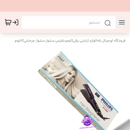
فروشگاه اورجینال بانه
/
لوازم ارایشی برقی(اتومو.بابلیس.سشوار.سشوار چرخشی)
/
اتومو