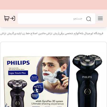
فروشگاه اورجینال بانه
/
لوازم شخصی برقی(ریش تراش.ماشین اصلاح.خط زن.اپلیدی)
/
ریش تراش