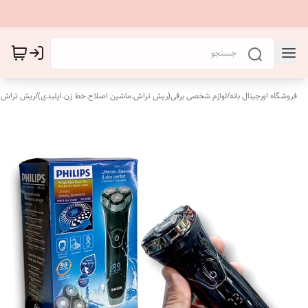
فروشگاه اورجینال بانه
/
لوازم شخصی برقی(ریش تراش.ماشین اصلاح.خط زن.اپلیدی)
/
ریش تراش