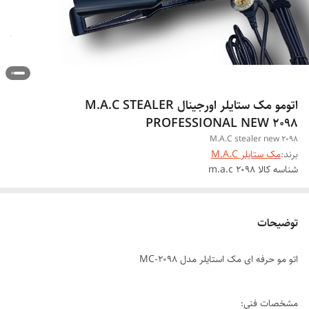
اتومو مک ستایلر اورجینال M.A.C STEALER
PROFESSIONAL NEW 2098
M.A.C stealer new 2098
برند:
مک ستایلر M.A.C
شناسه کالا
m.a.c 2098
توضیحات
اتو مو حرفه ای مک استایلر مدل MC-2098
مشخصات فنی: