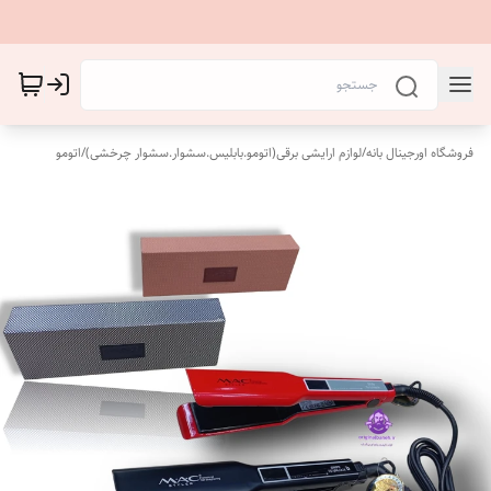
فروشگاه اورجینال بانه
/
لوازم ارایشی برقی(اتومو.بابلیس.سشوار.سشوار چرخشی)
/
اتومو