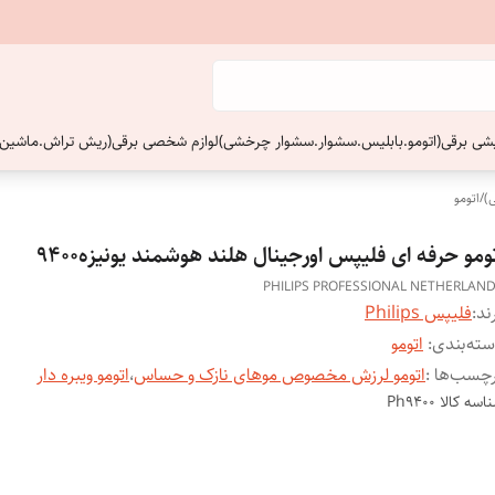
ایشی برقی(اتومو.بابلیس.سشوار.سشوار چرخشی)
لوازم شخصی برقی(ریش تراش.ماشین 
)
/
اتومو
ومو حرفه ای فلیپس اورجینال هلند هوشمند یونیزه9400
PHILIPS PROFESSIONAL NETHERLAN
ند:
فلیپس Philips
ته‌بندی
:
اتومو
چسب‌ها :
اتومو لرزش مخصوص موهای نازک و حساس
،
اتومو ویبره دار
اسه کالا
Ph9400