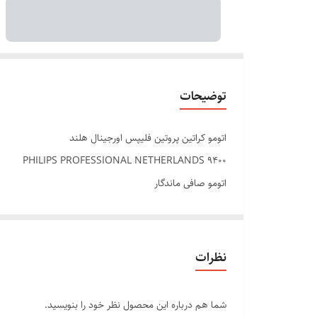
توضیحات
اتومو کراتین پروتین فلیپس اورجینال هلند
PHILIPS PROFESSIONAL NETHERLANDS 9400
اتومو صافی ماندگار
کف نانو صافی شلاقی
دارای سیستم یونیزه
گرفتن ویزی مو
نظرات
ترمیم موهای اسیب دیده
صفحه نمایشگر
شما هم درباره این محصول نظر خود را بنویسید.