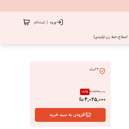
ورود | ثبت‌نام
اصلاح.خط زن.اپلیدی)
24ماه
18
%
4,934,000
4,025,000
افزودن به سبد خرید