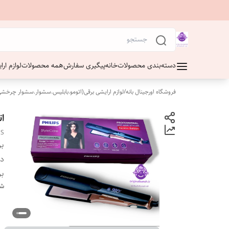
دسته‌بندی محصولات
خانه
پیگیری سفارش
همه محصولات
لوازم ار
فروشگاه اورجینال بانه
/
لوازم ارایشی برقی(اتومو.بابلیس.سشوار.سشوار چرخشی
ات
DS
بر
دس
بر
شن