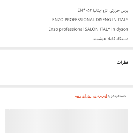
برس حرارتی انزو ایتالیا EN*052
ENZO PROFESSIONAL DISENG IN ITALY
Enzo professional SALON ITALY in dyson
دستگاه کاملا هوشمند
طراحی انزو ایتالیا
دارای صفحه نمایشگر
نظرات
قابل استفاده بانوان و اقایان
جنس بدنه مخمل ضدخط خش
دارای سیستم ایونیک و وزی مو
دسته‌بندی
:
دارای سیستم ضد ایجاد موخوره
اتو و برس حرارتی مو
تک رنگ شرکت
اورجینال با گارانتی
سبک و خوش دست برای ارایشگران