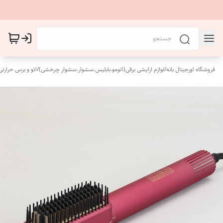
فروشگاه اورجینال بانه
/
لوازم ارایشی برقی(اتومو.بابلیس.سشوار.سشوار چرخشی)
/
اتو و برس حرارتی