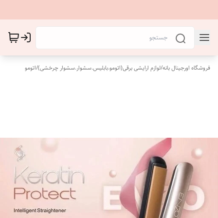
فروشگاه اورجینال بانه
/
لوازم ارایشی برقی(اتومو.بابلیس.سشوار.سشوار چرخشی)
/
اتومو