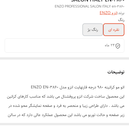
ENZO PROFESSIONAL SALON ITALY en-3860
برند:
انزو ENZO
رنگ
نقره ای
رنگ بژ
۲۴ ماه
توضیحات
اتو مو کراتینه 980 درجه فارنهایت انزو مدل ENZO EN-3860
این محصول ساخت شرکت انزو پروفشنال می باشد که مناسب کارهای کراتین
می باشد . دارای طراحی زیبا و منحصر به فرد و صفحه نمایشگر محو شده در
زیر صفحه و حالت توربو می باشد این محصول عملکرد عالی دارد که در سالن
های حرفه ای برای صاف کردن مو ، حالت دادن مو ، کراتینه کردن مو و …