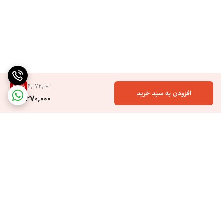
28
%
6,072,000
افزودن به سبد خرید
4,370,000
برگشت به بالا