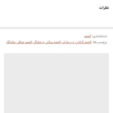
کارایی دارد صفحه سایز متوسط آن باعث شده درسالن های آقایان و بانوان
نظرات
کارایی داشته باشد در کمترین زمان ممکن گرم شده 980 درجه دمای آن می
باشد .
برند تجاری انزو
مدل 3860
دسته‌بندی
:
اتومو
برچسب‌ها :
اتومو کراتین و پروتیئن
،
اتومو سالنی و خانگی
،
اتومو صافی ماندگار
بیشینه دما 980 درجه فارنهایت
جنس صفحات تیتانیوم نانو کروم
صفحه متحرک
بهرمند از فناوری تولید یون
منبع تغذیه برق مستقیم شهری
گرمایش سریع (گرمایش توربو)
کابل 2 متر
سیم گردان 360 درجه
طراحی ارگونومیک