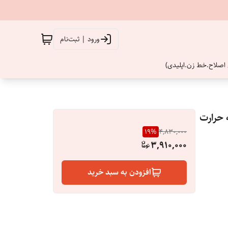
ورود | ثبت‌نام
اصلاح.خط زن.اپلیدی)
 حرارت
19
%
4,830,000
3,910,000
افزودن به سبد خرید