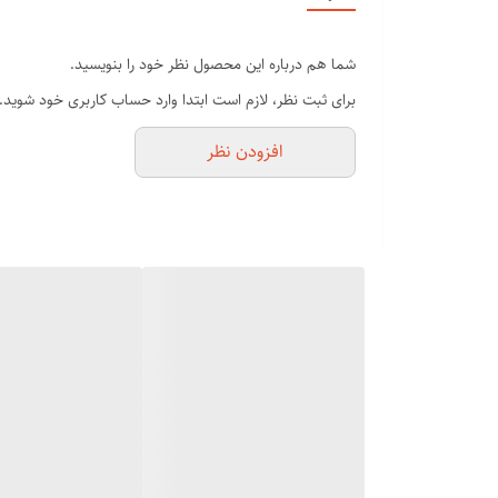
💫دارای محافظ های برای محافظت پوست سر دربرابر سوخت
💫قابل استفاده در سالن ها و خانه ها
شما هم درباره این محصول نظر خود را بنویسید.
💫دارای سیم ژله ای و چرخشی 360درجه
برای ثبت نظر، لازم است ابتدا وارد حساب کاربری خود شوید.
💫داراری رنگ بندی در چهار رنگ
افزودن نظر
💫دارای سنسور خاموش کننده بعد از 20 دقیقه بدون استفاده
💫تنها برسی هست که قابلیت کراتین مو دارد جهت سفارش
معرفی کامل محصول :
صافی مو و شلاقی کردن موها برای موهای بلند بالاخص برای 
حرارتی حرفه ای
انزو پروفیشینال مدل EN-4101 با سری سرامیکی تورمالین پیشرفته و همچنین تزریق ویتامین D به موها صافی زیبا و براقی به موها می دهد.
موها می دهد.
شدن محصول به صورت خودکار خاموش می شود و برای استفاده