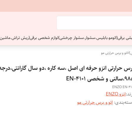
ایشی برقی(اتومو.بابلیس.سشوار.سشوار چرخشی)
لوازم شخصی برقی(ریش تراش.ماشین 
)
/
اتو و برس حرارتی مو
رس حرارتی انزو حرفه ای اصل ،سه کاره ،دو سال گارانتی،درجه
لنی و شخصی EN-4101
ENZO EN-41
ند:
انزو ENZO
ته‌بندی
:
اتو و برس حرارتی مو