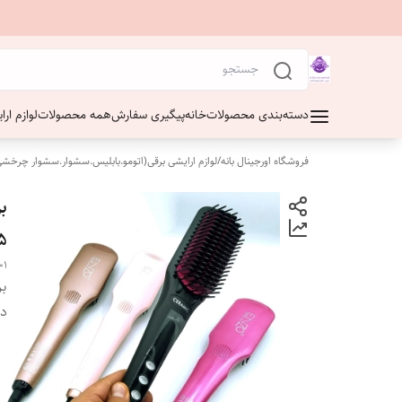
دسته‌بندی محصولات
خانه
پیگیری سفارش
همه محصولات
لوازم ار
فروشگاه اورجینال بانه
/
لوازم ارایشی برقی(اتومو.بابلیس.سشوار.سشوار چرخشی
ب
985،سا
01
بر
دس