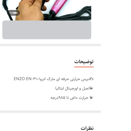
توضیحات
✍️برس حرارتی حرفه ای مارک انزوENZO EN-4101
💫اصل و اورجینال ایتالیا
💫 حرارت داغی تا 985درجه
💫سری سرامیک تورمالین همراه با ویتامین دی تزریق شده ت
💫دارای صافی امن و ماندگاری زیاد
💫همراه با گرمایشی المنت 24000
نظرات