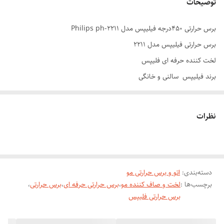
توضیحات
برس حرارتی 450درجه فیلیپس مدل Philips ph-2211
برس حرارتی فیلیپس مدل 2211
لخت کننده حرفه ای فلیپس
برند فیلیپس سالنی و خانگی
حرارت 450درجه فارنهایت
تنظیم دما دارد
نظرات
عملکرد حرارت بصورت دستی
صفحه سرامیکی
بهرمند از فناوری تولید یون
دسته‌بندی
:
کیفیت فوق العاده
اتو و برس حرارتی مو
برچسب‌ها :
لخت و صاف کننده مو
،
برس حرارتی حرفه ای
،
برس حرارتی
،
مناسب استفاده شخصی و سالن
برس حرارتی فلیپس
کابل ۲.۵متر حدودی
طراحی ارگونومیک