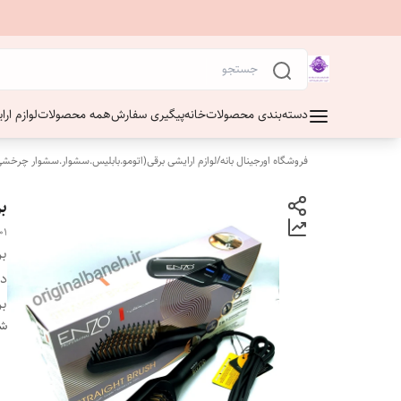
دسته‌بندی محصولات
خانه
پیگیری سفارش
همه محصولات
لوازم ار
فروشگاه اورجینال بانه
/
لوازم ارایشی برقی(اتومو.بابلیس.سشوار.سشوار چرخشی
بر
01
بر
دس
بر
شن