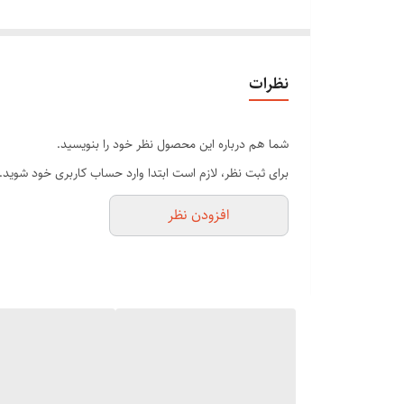
ترمیم کننده موهای شکسته شده و ویز
قابل استفاده با مواد و بدون مواد
مناسب برای سالن های ارایشگری و خانگی
نظرات
منبع تغذیه برق شهری
صفحه دیجیتالی و قابل تنظیم درجه حرارت مناسب با نوع مو
شما هم درباره این محصول نظر خود را بنویسید.
یک صفحه تیتانیومی با ترکیبات ویژه، اساس دستگاه برس موی
برای ثبت نظر، لازم است ابتدا وارد حساب کاربری خود شوید.
دندانه های برس، منتقل می شود. به این ترتیب حرارت دندانه 
افزودن نظر
در واقع دندانه های سرامیک تیتانیومی پوشش داده شده اند ت
پخش می شود.
برس موی حرارتی را باید روی موهای خشک و تمیز استفاده ک
قدری ساده است که در هیچکدام از دستگاه های قدیمی، نم
-در وقت شما صرفه جویی می کند