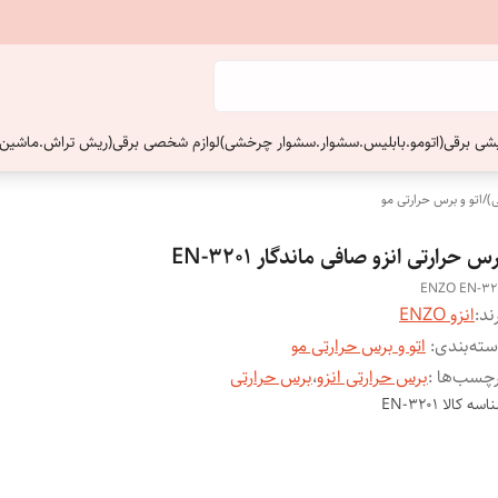
ایشی برقی(اتومو.بابلیس.سشوار.سشوار چرخشی)
لوازم شخصی برقی(ریش تراش.ماشین 
)
/
اتو و برس حرارتی مو
س حرارتی انزو صافی ماندگار EN-3201
ENZO EN-32
ند:
انزو ENZO
ته‌بندی
:
اتو و برس حرارتی مو
چسب‌ها :
برس حرارتی انزو
،
برس حرارتی
اسه کالا
EN-3201