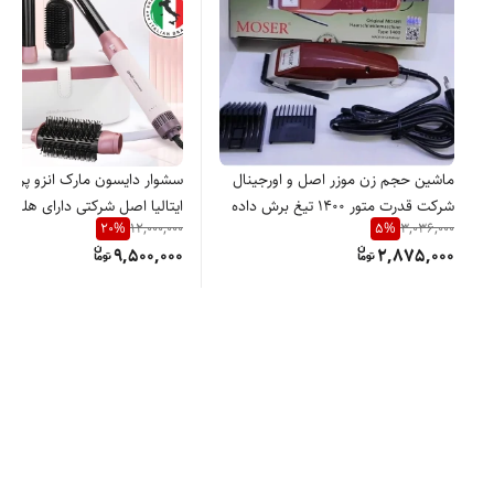
ماشین حجم زن موزر اصل و اورجینال
سشوار دایسون مارک انزو پروفی
شرکت قدرت متور 1400 تیغ برش داده
ایتالیا اصل شرکتی دارای هلوگرا
20
%
5
%
12,000,000
3,036,000
شده کم صدا و پر قدرت
اورجینال ورژن جدید ENZO4133
9,500,000
2,875,000